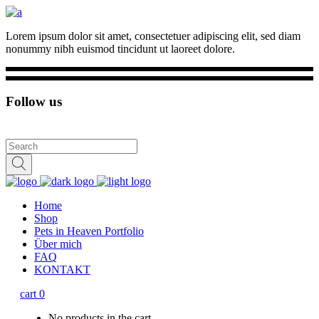
Lorem ipsum dolor sit amet, consectetuer adipiscing elit, sed diam
nonummy nibh euismod tincidunt ut laoreet dolore.
Follow us
Home
Shop
Pets in Heaven Portfolio
Über mich
FAQ
KONTAKT
cart
0
No products in the cart.